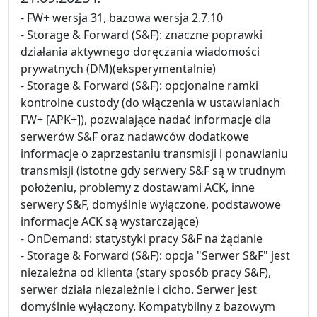
- FW+ wersja 31, bazowa wersja 2.7.10
- Storage & Forward (S&F): znaczne poprawki
działania aktywnego doręczania wiadomości
prywatnych (DM)(eksperymentalnie)
- Storage & Forward (S&F): opcjonalne ramki
kontrolne custody (do włączenia w ustawianiach
FW+ [APK+]), pozwalające nadać informacje dla
serwerów S&F oraz nadawców dodatkowe
informacje o zaprzestaniu transmisji i ponawianiu
transmisji (istotne gdy serwery S&F są w trudnym
położeniu, problemy z dostawami ACK, inne
serwery S&F, domyślnie wyłączone, podstawowe
informacje ACK są wystarczające)
- OnDemand: statystyki pracy S&F na żądanie
- Storage & Forward (S&F): opcja "Serwer S&F" jest
niezależna od klienta (stary sposób pracy S&F),
serwer działa niezależnie i cicho. Serwer jest
domyślnie wyłączony. Kompatybilny z bazowym