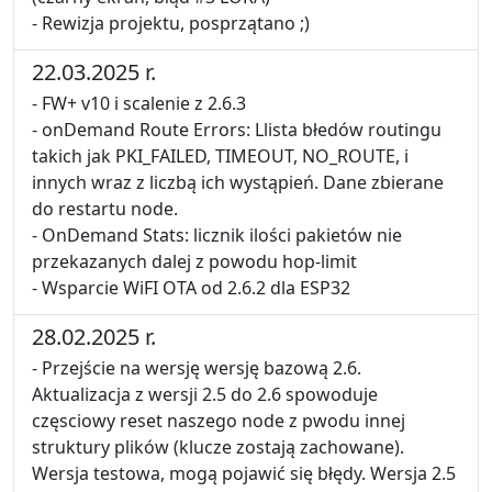
- Rewizja projektu, posprzątano ;)
22.03.2025 r.
- FW+ v10 i scalenie z 2.6.3
- onDemand Route Errors: Llista błedów routingu
takich jak PKI_FAILED, TIMEOUT, NO_ROUTE, i
innych wraz z liczbą ich wystąpień. Dane zbierane
do restartu node.
- OnDemand Stats: licznik ilości pakietów nie
przekazanych dalej z powodu hop-limit
- Wsparcie WiFI OTA od 2.6.2 dla ESP32
28.02.2025 r.
- Przejście na wersję wersję bazową 2.6.
Aktualizacja z wersji 2.5 do 2.6 spowoduje
częsciowy reset naszego node z pwodu innej
struktury plików (klucze zostają zachowane).
Wersja testowa, mogą pojawić się błędy. Wersja 2.5