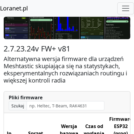
Loranet.pl
2.7.23.24v FW+ v81
Alternatywna wersja firmware dla urządzeń
Meshtastic skupiająca się na statystykach,
eksperymentalnych rozwiązaniach routingu i
większej kontroli radia
Pliki firmware
Szukaj
Firmware
Wersja
Czas od
ESP32
lp
Sprzęt
bazowa
wydania
(prog)