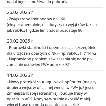
nadal będzie możliwa do pobrania.
26.02.2025 r.
- Zwiększony limit nodów do 160
(eksperymentalnie, nie dotyczy to wyjątków takich
jak rak4631, gdzie limit nadal pozostaje 80)
20.02.2025 r.
- Poprawki stabilności i optymalizacja, szczególnie
dla urządzeń opartych o NRF (np. rak4631, t114 v2)
- Naprawiono problem zawieszania się node po
zamianie ustawień FW+ poprzez BT
14.02.2025 r.
- Nowy protokół routingu NextHopRouter (mający
dopiero wejść w oficjalnej wersji, w FW+ już jest).
Zmniejsza liczbę retransmisji, buduje trasy w
oparciu o ACK. Nody są w stanie okreslić mniej-
więcej trasę do noda ograniczając liczbę