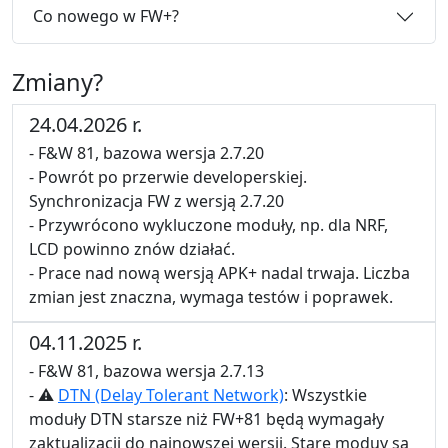
Co nowego w FW+?
Zmiany?
24.04.2026 r.
- F&W 81, bazowa wersja 2.7.20
- Powrót po przerwie developerskiej.
Synchronizacja FW z wersją 2.7.20
- Przywrócono wykluczone moduły, np. dla NRF,
LCD powinno znów działać.
- Prace nad nową wersją APK+ nadal trwaja. Liczba
zmian jest znaczna, wymaga testów i poprawek.
04.11.2025 r.
- F&W 81, bazowa wersja 2.7.13
- ⚠
DTN (Delay Tolerant Network)
: Wszystkie
moduły DTN starsze niż FW+81 będą wymagały
zaktualizacji do najnowszej wersji. Stare moduy są