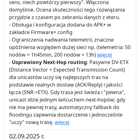
sens, niech powtórzy pierwszy”. Włączona
domyślnie. Ocena skuteczności tego rozwiązania
przyjdzie z czasem po zebraniu danych z eteru.
- Obsługa i konfiguracja dodana do APK+ w
zakładce Firmware+ config
- Ograniczenia nadwania telemetrii, znaczne
opóźnienia względem dużej sieci np. (telemetria: 50
nodów = 1h45min, 200 nodów = 13h)
więcej
-
Usprawiony Next-Hop routing
: Pasywne DV‑ETX
(Distance Vector + Expected Transmission Count)
dla unicastów uczy się najlepszych tras na
podstawie realnych dostaw (ACK/Reply) i jakości
łącza (SNR->ETX). Gdy trasa jest świeża i "pewna",
unicast idzie jednym łańcuchem next‑hopów; gdy
nie ma pewnej trasy, automatyczny fallback do
floodingu zapewnia dostarczenie i jednocześnie
"uczy" nową trasę.
więcej
02.09.2025 r.