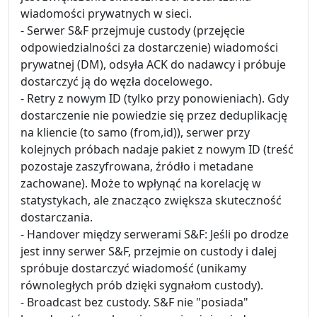
wiadomości prywatnych w sieci.
- Serwer S&F przejmuje custody (przejęcie
odpowiedzialności za dostarczenie) wiadomości
prywatnej (DM), odsyła ACK do nadawcy i próbuje
dostarczyć ją do węzła docelowego.
- Retry z nowym ID (tylko przy ponowieniach). Gdy
dostarczenie nie powiedzie się przez deduplikację
na kliencie (to samo (from,id)), serwer przy
kolejnych próbach nadaje pakiet z nowym ID (treść
pozostaje zaszyfrowana, źródło i metadane
zachowane). Może to wpłynąć na korelację w
statystykach, ale znacząco zwiększa skuteczność
dostarczania.
- Handover między serwerami S&F: Jeśli po drodze
jest inny serwer S&F, przejmie on custody i dalej
spróbuje dostarczyć wiadomość (unikamy
równoległych prób dzięki sygnałom custody).
- Broadcast bez custody. S&F nie "posiada"