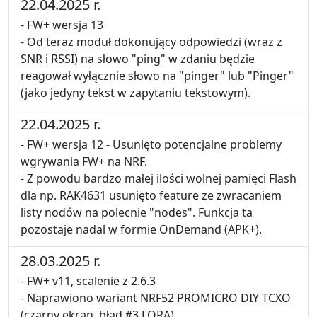
22.04.2025 r.
- FW+ wersja 13
- Od teraz moduł dokonujący odpowiedzi (wraz z
SNR i RSSI) na słowo "ping" w zdaniu będzie
reagował wyłącznie słowo na "pinger" lub "Pinger"
(jako jedyny tekst w zapytaniu tekstowym).
22.04.2025 r.
- FW+ wersja 12 - Usunięto potencjalne problemy
wgrywania FW+ na NRF.
- Z powodu bardzo małej ilości wolnej pamięci Flash
dla np. RAK4631 usunięto feature ze zwracaniem
listy nodów na polecnie "nodes". Funkcja ta
pozostaje nadal w formie OnDemand (APK+).
28.03.2025 r.
- FW+ v11, scalenie z 2.6.3
- Naprawiono wariant NRF52 PROMICRO DIY TCXO
(czarny ekran, błąd #3 LORA)