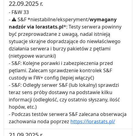
22.09.2025 r.
- F&W 33
- ⚠ S&F *niestabilne/eksperyment/
wymagany
nadzór via lorastats.pl
*: Testy serwera powinny
być przeprowadzane z uwagą, nadal istnieją
sytuacje skrajne dopradzające do niewłaściwego
działania serwera i burzy pakietów z pętlami
(nietypowe warunki)
- S&F: Kolejne porawki i zabezpieczenia przed
pętlami. Zalecam sprawdzenie kontrolek S&F
custody w FW+ config (lepiej włączyć)
- S&F: Odległy serwer S&F (lub lokalny) sprawdzi
teraz sens próby dostawy na podstawie kilku
informacji (odległość, czy ostatnio słyszany, ilość
hopów, etc.)
- Podczas testów serwera S&F zalecana obserwacja
zachowania noda poprzez
https://lorastats.pl/
21.09.2025 r.