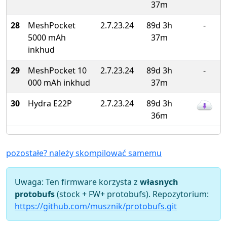
37m
28
MeshPocket
2.7.23.24
89d 3h
-
5000 mAh
37m
inkhud
29
MeshPocket 10
2.7.23.24
89d 3h
-
000 mAh inkhud
37m
30
Hydra E22P
2.7.23.24
89d 3h
36m
pozostałe? należy skompilować samemu
Uwaga: Ten firmware korzysta z
własnych
protobufs
(stock + FW+ protobufs). Repozytorium:
https://github.com/musznik/protobufs.git