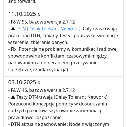
and forward.
11.10.2025 r.
- F&W 55, bazowa wersja 2.7.12
- ⚠
DTN (Delay Tolerant Network)
: Cały czas trwają
prace nad DTN, zmiany, testy i poprawki. Symulacje
w terenie, zbieranie danych.
- Fix: Potencjalne problemy w komunikacji radiowej
spowodowane konfliktami czasowymi między
nadawaniem a odbieraniem (przerywanie
sprzętowe, rzadka sytuacja)
03.10.2025 r.
- F&W 46, bazowa wersja 2.7.12
- ⚠ Testy DTN trwają (Delay Tolerant Network):
Porzucono koncepcję pomocy w dostarczaniu
cudzych pakietów, szyfrowanie zaciemniają
prawidłowe rozpoznanie.
- DTN aktualne zachowanie: Node z włączonym