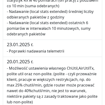
statystyk RX w 40 pomiarach (6h pracy) z podziałem
co 10 min (suma odebranych)
- Nadawanie (local stats extended) średniej liczby
odbieranych pakietów z godziny
- Nadawanie (local stats extended) ostatnich 6
pomiarów w interwałach 10 minutowych, sumy
odebranych pakietów
23.01.2025 r.
- Poprawki nadawania telemetrii
20.01.2025 r.
- Możliwość ustawienia własnego ChUtil,AirUtilTx,
polite util oraz non-polite. (polite - czyli przeważnie
klient, pracuje w większych restrykcjach, np. do
max 25% chutil/min, gdzie router może pracować
nawet do 40%chutil/min, nie jest to warunek,
niektóre pakiety są z zasady traktowane jako polite
lub non-polite)