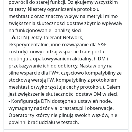
powrócił do starej funkcji. Dziękujemy wszystkim
za testy. Niestety ograniczenia protokołu
meshtastic oraz znaczny wpływ na metryki mimo
zwiększenia skuteczności dostaw zbytnio wpływały
na funkcjonowanie i analizę sieci.
- ⚠ DTN (Delay Tolerant Network,
eksperymentalnie, inne rozwiązanie dla S&F
custody): nowy rodzaj wsparcie transportu
routingu z opakowywaniem aktualnych DM i
przekazywanie ich do odbiorcy. Nastawiony na
silne wsparcie dla FW+, częsciowo kompatybilny ze
stockową wersją FW, kompatybilny z protokołem
meshtastic (wykorzystuje cechy protokołu). Celem
jest zwiększenie skuteczności dostaw DM w sieci.
- Konfiguracja DTN dostępna z ustawień node,
wymagany nadzór via lorastats.pl i obserwacje.
Operatorzy którzy nie pilnują swoich węzłów, nie
powinni brać udziału w testach.