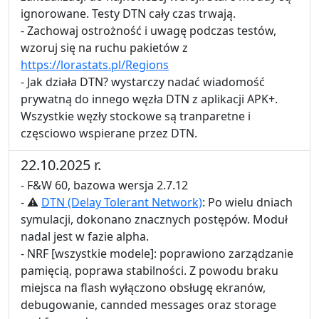
ignorowane. Testy DTN cały czas trwają.
- Zachowaj ostrożność i uwagę podczas testów,
wzoruj się na ruchu pakietów z
https://lorastats.pl/Regions
- Jak działa DTN? wystarczy nadać wiadomość
prywatną do innego węzła DTN z aplikacji APK+.
Wszystkie węzły stockowe są tranparetne i
częsciowo wspierane przez DTN.
22.10.2025 r.
- F&W 60, bazowa wersja 2.7.12
- ⚠
DTN (Delay Tolerant Network)
: Po wielu dniach
symulacji, dokonano znacznych postępów. Moduł
nadal jest w fazie alpha.
- NRF [wszystkie modele]: poprawiono zarządzanie
pamięcią, poprawa stabilności. Z powodu braku
miejsca na flash wyłączono obsługę ekranów,
debugowanie, cannded messages oraz storage