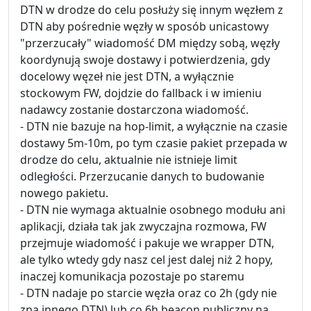
DTN w drodze do celu posłuży się innym węzłem z
DTN aby pośrednie węzły w sposób unicastowy
"przerzucały" wiadomość DM między sobą, węzły
koordynują swoje dostawy i potwierdzenia, gdy
docelowy węzeł nie jest DTN, a wyłącznie
stockowym FW, dojdzie do fallback i w imieniu
nadawcy zostanie dostarczona wiadomość.
- DTN nie bazuje na hop-limit, a wyłącznie na czasie
dostawy 5m-10m, po tym czasie pakiet przepada w
drodze do celu, aktualnie nie istnieje limit
odległości. Przerzucanie danych to budowanie
nowego pakietu.
- DTN nie wymaga aktualnie osobnego modułu ani
aplikacji, działa tak jak zwyczajna rozmowa, FW
przejmuje wiadomość i pakuje we wrapper DTN,
ale tylko wtedy gdy nasz cel jest dalej niż 2 hopy,
inaczej komunikacja pozostaje po staremu
- DTN nadaje po starcie węzła oraz co 2h (gdy nie
zna innego DTN) lub co 6h beacon publiczny na