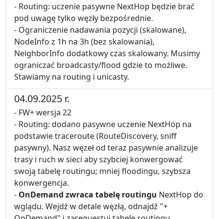
- Routing: uczenie pasywne NextHop będzie brać
pod uwagę tylko węzły bezpośrednie.
- Ograniczenie nadawania pozycji (skalowane),
NodeInfo z 1h na 3h (bez skalowania),
NeighborInfo dodatkowy czas skalowany. Musimy
ograniczać broadcasty/flood gdzie to możliwe.
Stawiamy na routing i unicasty.
04.09.2025 r.
- FW+ wersja 22
- Routing: dodano pasywne uczenie NextHop na
podstawie traceroute (RouteDiscovery, sniff
pasywny). Nasz węzeł od teraz pasywnie analizuje
trasy i ruch w sieci aby szybciej konwergować
swoją tabelę routingu; mniej floodingu, szybsza
konwergencja.
-
OnDemand zwraca tabelę routingu
NextHop do
wglądu. Wejdź w detale węzłą, odnajdź "+
OnDemand" i zarequestuj tabelę routingu.