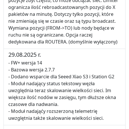
pozycje zbyt często, co może obciążać sieć. Limiter
ogranicza ilość rebroadcastowanych pozycji do X
pakietów na minutę. Dotyczy tylko pozycji, które
nie zmieniają się w czasie oraz są typu broadcast.
Wymiana pozycji (FROM->TO) lub nody będące w
ruchu nie są ograniczane. Opcja raczej
dedykowana dla ROUTERA. (domyślnie wyłączony)
29.08.2025 r.
- FW+ wersja 14
- Bazowa wersja 2.7.7
- Dodano wsparcie dla Seeed Xiao S3 i Station G2
- Moduł nadający status tekstowy węzła
uwzględnia teraz skalowanie wielkości sieci. Im
większa ilość nodów w zasięgu, tym dłuższe okna
czasowe dla nadwania.
- Moduł nadająćy rozszerzoną telemetrię
uwzglętnia także skalowanie wielkości sieci.