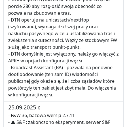
porcie 280 aby rozgłosić swoją obecność co
pozwala na zbudowanie tras.
- DTN operuje na unicastach/nextHop
(szyfrowane), wymaga dłuższej pracy oraz
nasłuchu pasywnego w celu ustabilizowania tras i
zwiększenia skuteczności. Węzły ze stockowym FW
służą jako transport punkt-punkt.
- DTN domyślnie jest wyłączony, należy go włączyć z
APK+ w opcjach konfiguracji węzła
- Broadcast Assistant (BA) - pozwala na ponowne
doofloodowanie (ten sam ID) wiadomości
publicznej gdy okaże się, że liczba sąsiadów które
powtórzyły ten pakiet jest zbyt mała. Do włączenia
w konfiguracji węzła.
25.09.2025 r.
- F&W 36, bazowa wersja 2.7.11
- ⚠ S&F : zakończono eksperyment, serwer S&F